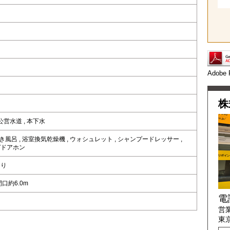
Adob
株
公営水道
,
本下水
き風呂
,
浴室換気乾燥機
,
ウォシュレット
,
シャンプードレッサー
,
Vドアホン
あり
口約6.0m
電
営業
東