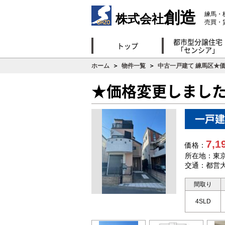
創造
練馬・
株式会社
売買・
都市型分譲住宅
トップ
「センシア」
ホーム
＞
物件一覧
＞
中古一戸建て 練馬区★
★価格変更しまし
一戸建
7,1
価格：
所在地：東京
交通：都営大
間取り
4SLD