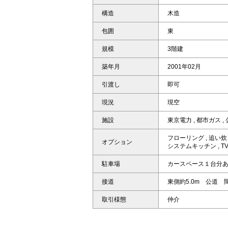
構造
木造
包囲
東
規模
3階建
築年月
2001年02月
引渡し
即可
現況
現空
施設
東京電力
,
都市ガス
,
フローリング
,
追い炊
オプション
システムキッチン
,
T
駐車場
カースペース１台分
接道
東側約5.0m 公道 間
取引様態
仲介