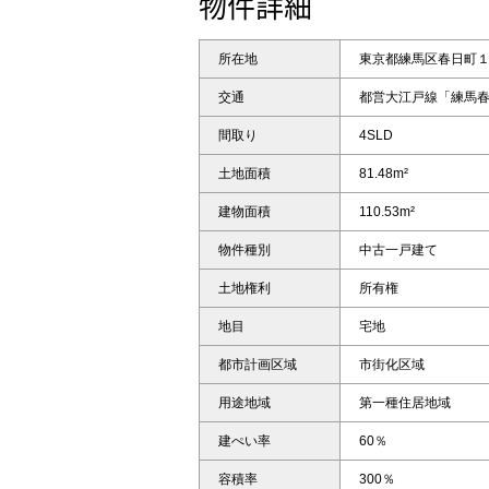
物件詳細
所在地
東京都練馬区春日町１丁
交通
都営大江戸線「練馬春
間取り
4SLD
土地面積
81.48m²
建物面積
110.53m²
物件種別
中古一戸建て
土地権利
所有権
地目
宅地
都市計画区域
市街化区域
用途地域
第一種住居地域
建ぺい率
60％
容積率
300％