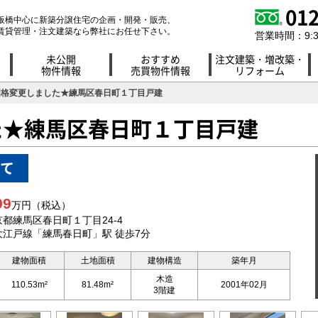
012
板橋中心に新築分譲住宅の企画・開発・販売、
賃貸管理・注文建築なら弊社にお任せ下さい。
営業時間：9:30
未公開
おすすめ
注文建築・増改築・
物件情報
売買物件情報
リフォーム
価格変更しました★練馬区春日町１丁目戸建
た★練馬区春日町１丁目戸建
て
99
万円
（税込）
都練馬区春日町１丁目24-4
江戸線「練馬春日町」駅 徒歩7分
建物面積
土地面積
建物構造
築年月
木造
110.53m²
81.48m²
2001年02月
3階建